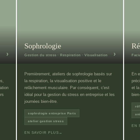
Sophrologie
Ré
›
›
Gestion du stress · Respiration · Visualisation
Faci
Premièrement, ateliers de sophrologie basés sur
En e
s,
la respiration, la visualisation positive et le
préc
ation
relâchement musculaire. Par conséquent, c'est
et l
urs
idéal pour la gestion du stress en entreprise et les
bien
journées bien-être.
réf
sophrologie entreprise Paris
an
atelier gestion stress
EN 
EN SAVOIR PLUS
→