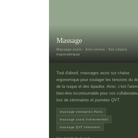
Massage
Massage assis · Anti-stress · Sur chaise
ergonomique
Tout d'abord, massages assis sur chaise
ergonomique pour soulager les tensions du do
de la nuque et des épaules. Ainsi, c'est l'anim
bien-être incontournable pour vos collaborate
lors de séminaires et journées QVT.
massage entreprise Paris
massage assis événementiel
massage QVT séminaire