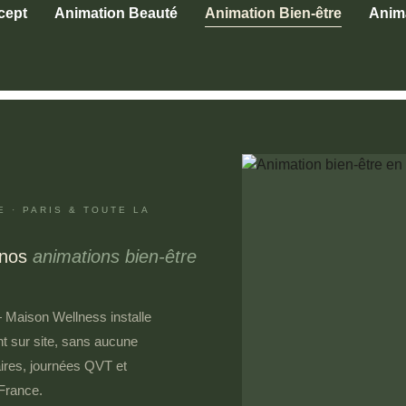
cept
Animation Beauté
Animation Bien-être
Anima
 · PARIS & TOUTE LA
 nos
animations bien-être
— Maison Wellness installe
t sur site, sans aucune
ires, journées QVT et
France.