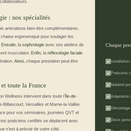
 collaborateurs.
ie : nos spécialités
is animations bien-être complémentaires.
 chaise ergonomique pour soulager les
Chaque pre
.
Ensuite
, la
sophrologie
avec ses ateliers de
ement musculaire.
Enfin
, la
réflexologie faciale
tration.
Ainsi
, chaque prestation peut être
Installation
Praticiens c
 et toute la France
Matériel pr
on Wellness intervient dans toute l'
Île-de-
Adaptation 
-Billancourt, Versailles et Marne-la-Vallée.
Démontage e
ance pour vos séminaires, journées QVT et
Devis perso
 nos praticiens certifiés se déplacent avec
que n'est à prévoir de votre côté.