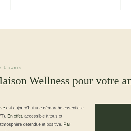
E À PARIS
aison Wellness pour votre an
ise
est aujourd'hui une démarche essentielle
VT).
En effet
, accessible à tous et
atmosphère détendue et positive.
Par