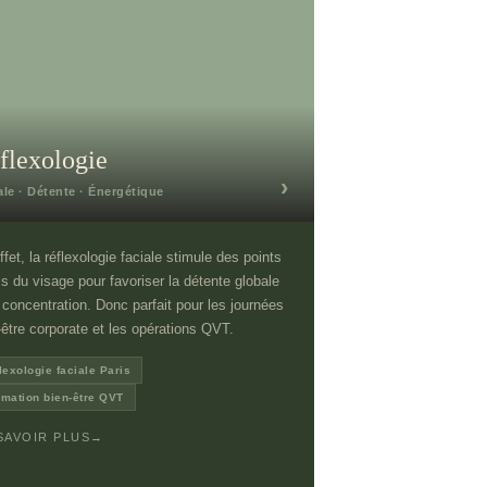
flexologie
›
ale · Détente · Énergétique
ffet, la réflexologie faciale stimule des points
is du visage pour favoriser la détente globale
a concentration. Donc parfait pour les journées
-être corporate et les opérations QVT.
lexologie faciale Paris
imation bien-être QVT
SAVOIR PLUS
→