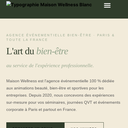
Notre Concept
Animation Beauté
Animation Bien-Être
Animation Sportive
Nos Créations
AGENCE ÉVÉNEMENTIELLE BIEN-ÊTRE · PARIS &
TOUTE LA FRANCE
L'art du
bien-être
au service de l'expérience professionnelle.
Maison Wellness est l'agence événementielle 100 % dédiée
aux animations beauté, bien-être et sportives pour les
entreprises. Depuis 2020, nous concevons des expériences
sur-mesure pour vos séminaires, journées QVT et événements
corporate à Paris et partout en France.